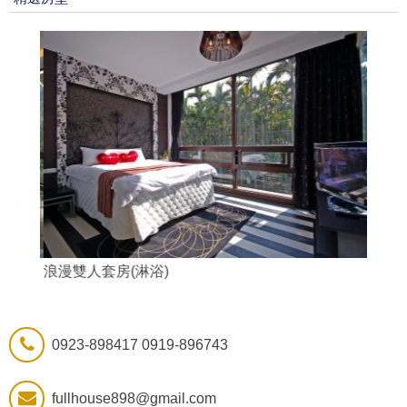
浪漫雙人套房(淋浴)
愛情雙
0923-898417 0919-896743
fullhouse898@gmail.com