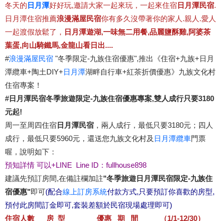
冬天的
日月潭
好好玩,邀請大家一起來玩，一起來住宿
日月潭民宿
.
日月潭住宿推薦
浪漫滿屋民宿
你有多久沒帶著你的家人.親人.愛人
一起渡假放鬆了，
日月潭遊湖,一味無二用餐,品麗鹽酥雞,阿婆茶
葉蛋,向山騎鐵馬,金龍山看日出....
#
浪漫滿屋民宿
"冬季限定-九族住宿優惠",推出《住宿+九族+日月
潭纜車+陶土DIY+
日月潭
湖畔自行車+紅茶折價優惠》九族文化村
住宿專案！
#日月潭民宿冬季旅遊限定-九族住宿優惠專案,雙人成行只要3180
元起!
周一至周四住宿
日月潭民宿
，兩人成行，最低只要3180元；四人
成行，最低只要5960元，還送您九族文化村及
日月潭纜車
門票
喔，說明如下：
預知詳情 可以+LINE Line ID：fullhouse898
建議先預訂房間,在備註欄加註
"冬季旅遊日月潭民宿限定-九族住
宿優惠"
即可
(配合
線上訂房系統
付款方式,只要預訂你喜歡的房型,
預付此房間訂金即可,套裝差額於民宿現場處理即可)
住宿人數 房 型 優惠 期 間 （1/1-12/30）