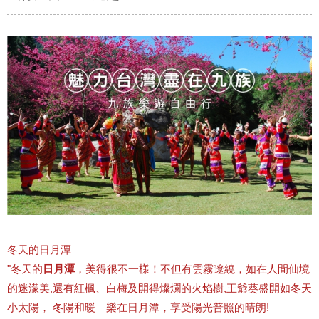
冬天的日月潭
"冬天的
日月潭
，美得很不一樣！不但有雲霧遼繞，如在人間仙境
的迷濛美,還有紅楓、白梅及開得燦爛的火焰樹,王爺葵盛開如冬天
小太陽， 冬陽和暖 樂在日月潭，享受陽光普照的晴朗!