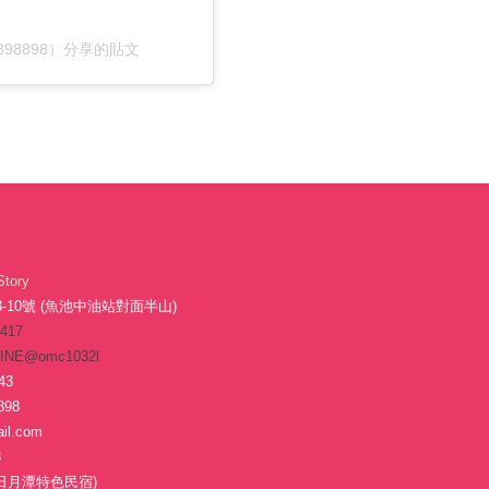
house898898）分享的貼文
Story
10號 (魚池中油站對面半山)
-417
INE@omc1032l
43
898
il.com
8
日月潭特色民宿)