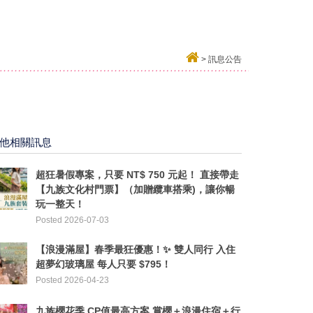
>
訊息公告
他相關訊息
超狂暑假專案，只要 NT$ 750 元起！ 直接帶走
【九族文化村門票】（加贈纜車搭乘)，讓你暢
玩一整天！
Posted 2026-07-03
【浪漫滿屋】春季最狂優惠！✨ ​雙人同行 入住
超夢幻玻璃屋 每人只要 $795！
Posted 2026-04-23
九族櫻花季 CP值最高方案 賞櫻＋浪漫住宿＋行