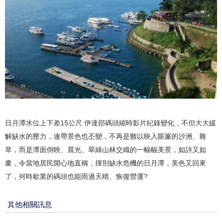
日月潭水位上下差15公尺 伊達邵碼頭縮時影片紀錄變化，不但大大緩
解缺水的壓力，連帶景色也丕變，不再是難以映入眼簾的沙洲、雜
草，而是潭面倒映、晨光、翠綠山林交織的一幅幅美景，如詩又如
畫，令當地居民開心地直稱，揮別缺水危機的日月潭，美色又回來
了，何時歇業的碼頭也能雨過天晴、恢復營運?
其他相關訊息