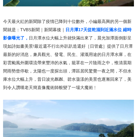
今天最火紅的新聞除了疫情已降到十位數外，小編最高興的另一個新
聞就是：TVBS新聞｜新聞幕後｜
日月潭17天從乾涸到近滿水位 縮時
影像曝光了，
日月潭水位大幅上升就快滿出來了，晨光加潭面倒影呈
現如詩如畫美景!最近還不行出外趴趴造還好［日管處］提供了日月潭
最新的好消息，兼具觀光、發電、民生、灌溉用途的日月潭水庫，在
彩雲颱風外圍環流帶來豐沛的水氣，籠罩在一片陰雨之中，惟清晨期
間雨勢曾停歇，太陽也一度探出頭，潭區居民驚覺一夜之間，不但水
庫水位大幅上升，昔日波光粼粼、碧水蕩漾的美景也逐漸回來了，美
到令人讚嘆老天簡直像魔術師般變了一場大魔術﹗