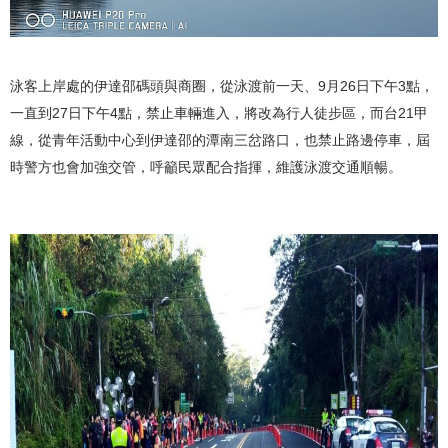
泳客上岸處的伊達邵碼頭與商圈，從泳渡前一天、9月26日下午3點，
一直到27日下午4點，禁止車輛進入，將改為行人徒步區，而台21甲
線，從青年活動中心到伊達邵的潭南三岔路口，也禁止路邊停車，屆
時警方也會加強交管，呼籲民眾配合指揮，維護泳渡交通順暢。