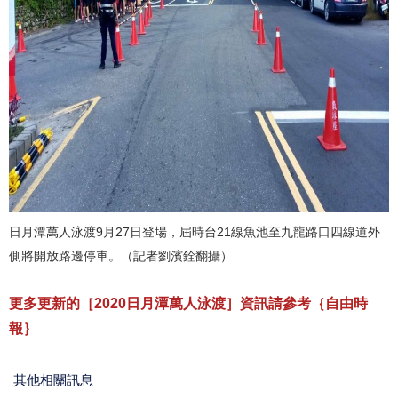
日月潭萬人泳渡9月27日登場，屆時台21線魚池至九龍路口四線道外
側將開放路邊停車。（記者劉濱銓翻攝）
更多更新的［2020日月潭萬人泳渡］資訊請參考｛
自由時
報
｝
其他相關訊息