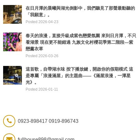
在日月潭的晨曦與湖光倒影中，我們聽見了那聲最動聽的
「我願意」。
Posted 2026-04-23
春天的浪漫，直接升級成紫色戀愛氛圍 來到日月潭，不只
看湖景 現在更不能錯過 九族文化村櫻花季第二階段—紫
戀薰衣草
Posted 2026-03-26
這首歌，自帶湖水味 ​按下播放鍵，開啟你的假期模式 這
是專屬「浪漫滿屋」的主題曲——《滿屋浪漫，一潭星
光》。
Posted 2026-01-11
0923-898417 0919-896743
fullhouse898@gmail.com