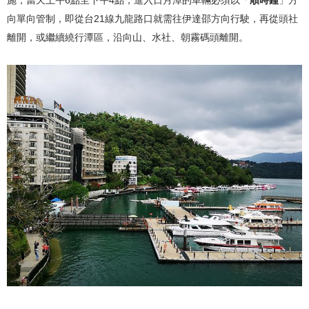
施，當天上午6點至下午4點，進入日月潭的車輛必須以「
順時鐘
」方
向單向管制，即從台21線九龍路口就需往伊達邵方向行駛，再從頭社
離開，或繼續繞行潭區，沿向山、水社、朝霧碼頭離開。