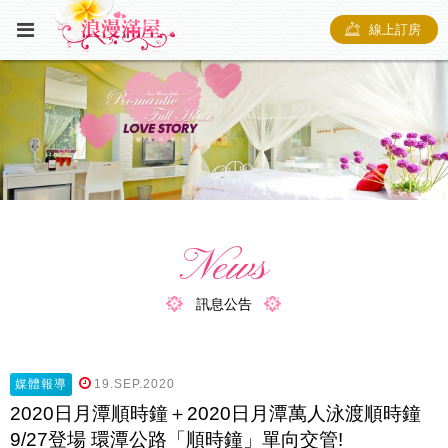
線上訂房
News
訊息公告
媒體報導
19.SEP.2020
2020日月潭順時鐘＋2020日月潭萬人泳渡順時鐘
9/27登場 環潭公路「順時鐘」單向交管!