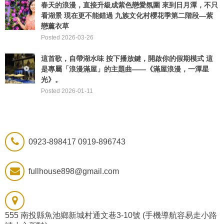
春天的浪漫，直接升級成紫色戀愛氛圍 來到日月潭，不只
看湖景 現在更不能錯過 九族文化村櫻花季第二階段—紫
戀薰衣草
Posted 2026-03-26
這首歌，自帶湖水味 ​按下播放鍵，開啟你的假期模式 這
是專屬「浪漫滿屋」的主題曲——《滿屋浪漫，一潭星
光》。
Posted 2026-01-11
0923-898417 0919-896743
fullhouse898@gmail.com
555 南投縣魚池鄉新城村通文巷3-10號 (手機導航容易走小路