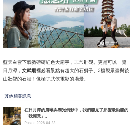
藍天白雲下氣勢磅礡紅色大廟宇，非常壯觀。更是可以一覽
日月潭，
文武廟
裡必看景點有超大的石獅子、3樓觀景臺與後
山壯觀的石牆！像極了武俠電影的場景。
其他相關訊息
在日月潭的晨曦與湖光倒影中，我們聽見了那聲最動聽的
「我願意」。
Posted 2026-04-23