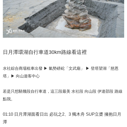
日月潭環湖自行車道30km路線看這裡
水社綜合商場租車出發 ▶ 氣勢磅砣「文武廟」 ▶ 登塔望湖「慈恩
塔」▶ 向山遊客中心
若是只想騎幾段自行車道，這三段最美 水社段 向山段 伊達邵段 路線
點我。
01:10 日月潭湖面看日出 必玩之2、3 獨木舟 SUP立槳 擁抱日月
潭