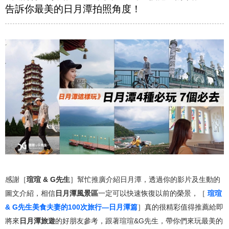
告訴你最美的日月潭拍照角度！
感謝［
瑄瑄 & G先生
］幫忙推廣介紹日月潭，透過你的影片及生動的
圖文介紹，相信
日月潭風景區
一定可以快速恢復以前的榮景，［
瑄瑄
& G先生美食夫妻的100次旅行—日月潭篇
］真的很精彩值得推薦給即
將來
日月潭旅遊
的好朋友參考，跟著瑄瑄&G先生，帶你們來玩最美的