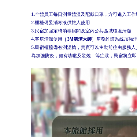
1.全體員工每日測量體溫及配戴口罩，方可進入工作
2.櫃檯備妥消毒液供旅人使用
3.民宿加強定時消毒房間及室內公共區域環境清潔
4.客房清潔使用［
3M清潔大師
］房務維護系統加強
5.民宿櫃檯備有測溫槍，貴賓可以主動前往由服務人
為加強防疫，如有咳嗽及發燒⋯等症狀，民宿將立即