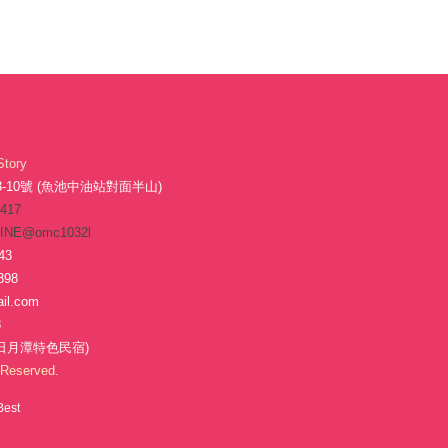
Story
10號 (魚池中油站對面半山)
-417
INE@omc1032l
43
898
il.com
8
日月潭特色民宿)
Reserved.
Best