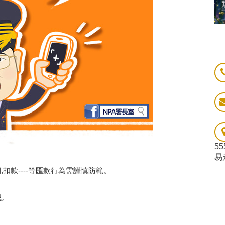
5
易
,扣款----等匯款行為需謹慎防範。
認。